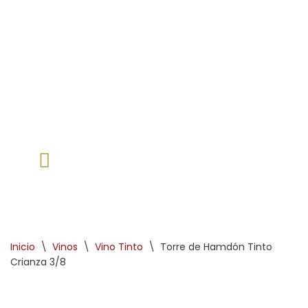
Saltar
al
contenido
Inicio
\
Vinos
\
Vino Tinto
\
Torre de Hamdón Tinto
Crianza 3/8